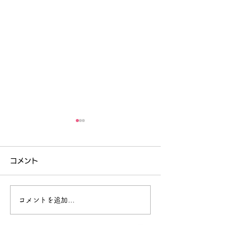
コメント
コメントを追加…
茨城県南県西連携 ひとり
竹来中地区の子
親家庭等のこどもの食事
対象 限定20食