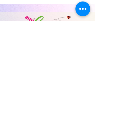
等支援事業
〒300-1153
茨城県稲敷郡阿見町実穀1269-20
​（伊東商事敷地内）
Email:
amiseed2020@gmail.com
TEL:
080-6531-4650
サイトマップ
イベント情報
団体理念・概要
活動・事業
amiseed応援隊