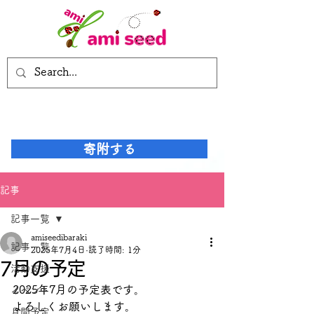
寄附する
記事
記事一覧
amiseedibaraki
記事一覧
2025年7月4日
読了時間: 1分
7月の予定
活動支援
2025年7月の予定表です。
イベント
よろしくお願いします。
月間予定