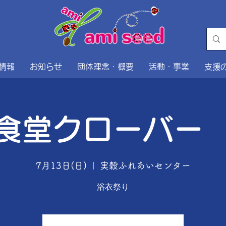
情報
お知らせ
団体理念・概要
活動・事業
支援
食堂クローバー
7月13日(日)
  |  
実穀ふれあいセンター
浴衣祭り