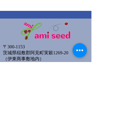
〒300-1153
茨城県稲敷郡阿見町実穀1269-20
​（伊東商事敷地内）
Email:
amiseed2020@gmail.com
TEL:
080-6531-4650
サイトマップ
イベント情報
団体理念・概要
活動・事業