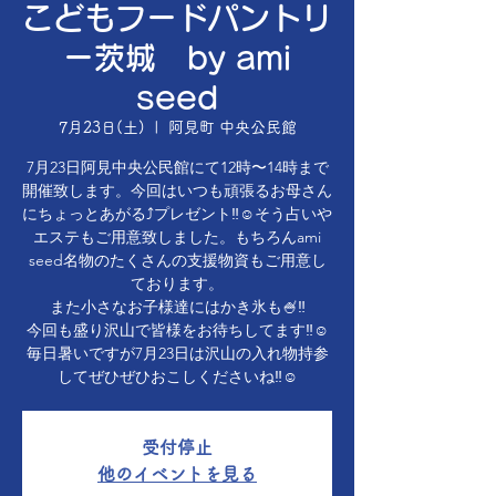
こどもフードパントリ
ー茨城 by ami
seed
7月23日(土)
  |  
阿見町 中央公民館
7月23日阿見中央公民館にて12時〜14時まで
開催致します。今回はいつも頑張るお母さん
にちょっとあがる⤴️プレゼント‼️☺️そう占いや
エステもご用意致しました。もちろんami
seed名物のたくさんの支援物資もご用意し
ております。
また小さなお子様達にはかき氷も🍧‼️
今回も盛り沢山で皆様をお待ちしてます‼️☺️
毎日暑いですが7月23日は沢山の入れ物持参
してぜひぜひおこしくださいね‼️☺️
受付停止
他のイベントを見る