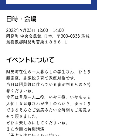
日時・会場
2022年7月23日 12:00 – 14:00
阿見町 中央公民館, 日本、〒300-0333 茨城
県稲敷郡阿見町若栗１８８６−１
イベントについて
阿見町在住の一人暮らしの学生さん、ひとり
親家庭、非課税子育て家庭対象です。
当日は阿見町に住んでいる事が判るものを持
参くださいね。
今回は普段一人二役、いや三役、いやもっと
大忙しなお母さんが少しのんびり、ゆっくり
できるそんなご褒美みたいな時間もご用意さ
せて頂きました。
ぜひお楽しみにしてくださいね。
また今回は特別講演　
「子ども達に伝えたい想い」