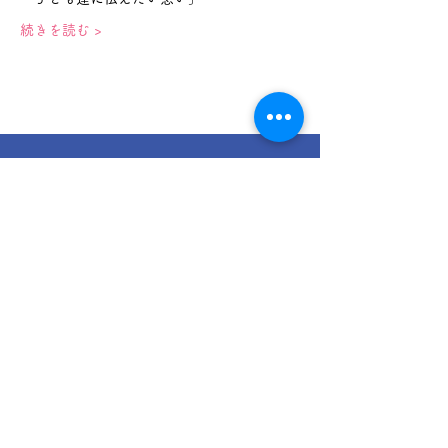
続きを読む >
〒300-1153
茨城県稲敷郡阿見町実穀1269-20
​（伊東商事敷地内）
Email:
amiseed2020@gmail.com
TEL:
080-6531-4650
サイトマップ
イベント情報