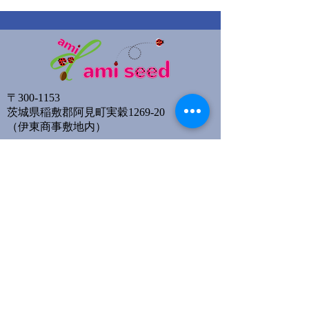
〒300-1153
茨城県稲敷郡阿見町実穀1269-20
​（伊東商事敷地内）
Email:
amiseed2020@gmail.com
TEL:
080-6531-4650
サイトマップ
イベント情報
団体理念・概要
活動・事業
amiseed応援隊