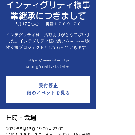
インティグリティ様事
業継承につきまして
5月17日(火)
  |  
実穀１２６９−２０
インテグリティ様、活動ありがとうございま
した。インテグリティ様の想いをamiseed女
性支援プロジェクトとして行っていきます。
https://www.integrity-
sd.org/cont17/123.html
受付停止
他のイベントを見る
日時・会場
2022年5月17日 19:00 – 23:00
実穀１２６９−２０, 日本、〒300-1153 茨城