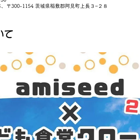
、〒300-1154 茨城県稲敷郡阿見町上長３−２８
いて