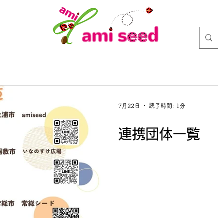
情報
お知らせ
団体理念・概要
活動・事業
支援
7月22日
読了時間: 1分
連携団体一覧